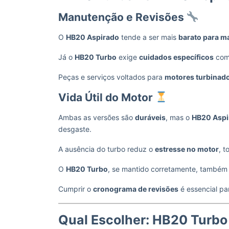
Manutenção e Revisões
O
HB20 Aspirado
tende a ser mais
barato para m
Já o
HB20 Turbo
exige
cuidados específicos
com 
Peças e serviços voltados para
motores turbinad
Vida Útil do Motor
Ambas as versões são
duráveis
, mas o
HB20 Aspi
desgaste.
A ausência do turbo reduz o
estresse no motor
, t
O
HB20 Turbo
, se mantido corretamente, também
Cumprir o
cronograma de revisões
é essencial par
Qual Escolher: HB20 Turb