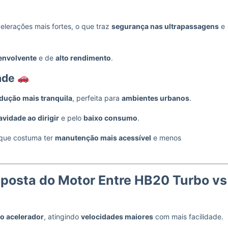
elerações mais fortes, o que traz
segurança nas ultrapassagens
e
envolvente
e de
alto rendimento
.
dade
dução mais tranquila
, perfeita para
ambientes urbanos
.
avidade ao dirigir
e pelo
baixo consumo
.
 que costuma ter
manutenção mais acessível
e menos
posta do Motor Entre HB20 Turbo vs
ao acelerador
, atingindo
velocidades maiores
com mais facilidade.