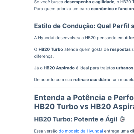
Se você busca
desempenho e agilidade
, o HB20 T
Para quem prioriza um carro
econômico e funcion
Estilo de Condução: Qual Perfi
A Hyundai desenvolveu o HB20 pensando em
dife
O
HB20 Turbo
atende quem gosta de
respostas 
diferença.
Já o
HB20 Aspirado
é ideal para trajetos
urbanos
De acordo com sua
rotina e uso diário
, um modelo
Entenda a Potência e Per
HB20 Turbo vs HB20 Aspir
HB20 Turbo: Potente e Ágil
Essa versão
do modelo da Hyundai
entrega uma
d