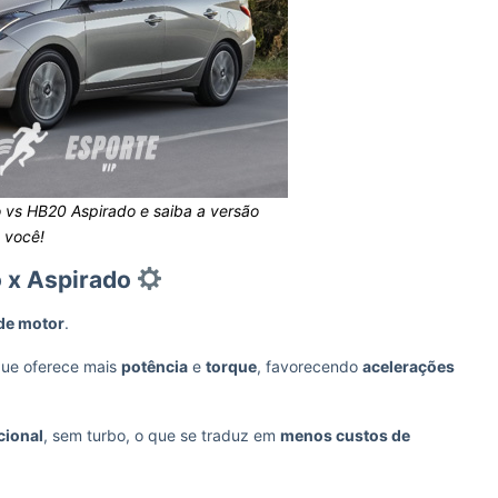
vs HB20 Aspirado e saiba a versão
 você!
o x Aspirado
 de motor
.
que oferece mais
potência
e
torque
, favorecendo
acelerações
cional
, sem turbo, o que se traduz em
menos custos de