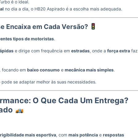
urbo é o ideal.
al
no dia a dia, o HB20 Aspirado é a escolha mais adequada.
l se Encaixa em Cada Versão?
rentes tipos de motoristas
.
rápidas
e dirige com frequência em
estradas
, onde a
força extra
faz
, focando em
baixo consumo
e
mecânica mais simples
.
 pode se adaptar melhor às suas necessidades.
formance: O Que Cada Um Entrega?
ado
irigibilidade mais esportiva
, com
mais potência
e
respostas