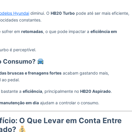
odelos Hyundai
diminui. O
HB20 Turbo
pode até ser mais eficiente,
locidades constantes.
 sofrer em
retomadas
, o que pode impactar a
eficiência em
urbo é perceptível.
m o Consumo?
das bruscas e frenagens fortes
acabam gastando mais,
l ao pedal.
 bastante a
eficiência
, principalmente no
HB20 Aspirado
.
manutenção em dia
ajudam a controlar o consumo.
cio: O Que Levar em Conta Entre
rado?