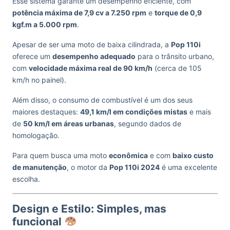
Esse sistema garante um desempenho eficiente, com
potência máxima de 7,9 cv a 7.250 rpm
e
torque de 0,9
kgf.m a 5.000 rpm
.
Apesar de ser uma moto de baixa cilindrada, a
Pop 110i
oferece um
desempenho adequado
para o trânsito urbano,
com
velocidade máxima real de 90 km/h
(cerca de 105
km/h no painel).
Além disso, o consumo de combustível é um dos seus
maiores destaques:
49,1 km/l em condições mistas
e mais
de
50 km/l em áreas urbanas
, segundo dados de
homologação.
Para quem busca uma moto
econômica
e com
baixo custo
de manutenção
, o motor da
Pop 110i 2024
é uma excelente
escolha.
Design e Estilo: Simples, mas
funcional