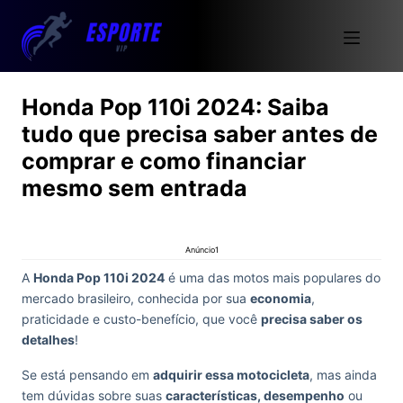
Honda Pop 110i 2024: Saiba
tudo que precisa saber antes de
comprar e como financiar
mesmo sem entrada
Anúncio1
A
Honda Pop 110i 2024
é uma das motos mais populares do
mercado brasileiro, conhecida por sua
economia
,
praticidade e custo-benefício, que você
precisa saber os
detalhes
!
Se está pensando em
adquirir essa motocicleta
, mas ainda
tem dúvidas sobre suas
características, desempenho
ou