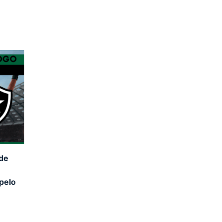
nde
pelo