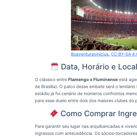
Boaventuravinicius
,
CC BY-SA 4.
Data, Horário e Loca
O clássico entre
Flamengo x Fluminense
está agen
de Brasília). O palco desse embate será o lendári
estádio já foi cenário de inúmeros confrontos me
para esse duelo entre dois dos maiores clubes do p
Como Comprar Ingres
Para garantir seu lugar nas arquibancadas e vivenc
ingressos com antecedência. Os sócios-torcedores