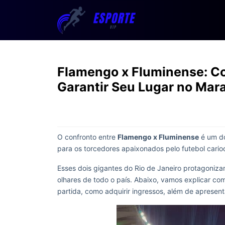
Flamengo x Fluminense: Com
Garantir Seu Lugar no Mar
O confronto entre
Flamengo x Fluminense
é um do
para os torcedores apaixonados pelo futebol cario
Esses dois gigantes do Rio de Janeiro protagoniza
olhares de todo o país. Abaixo, vamos explicar como
partida, como adquirir ingressos, além de apresent