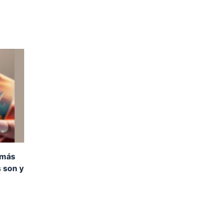
 más
s son y