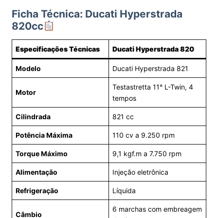
Ficha Técnica: Ducati Hyperstrada
820cc
Especificações Técnicas
Ducati Hyperstrada 820
Modelo
Ducati Hyperstrada 821
Testastretta 11° L-Twin, 4
Motor
tempos
Cilindrada
821 cc
Potência Máxima
110 cv a 9.250 rpm
Torque Máximo
9,1 kgf.m a 7.750 rpm
Alimentação
Injeção eletrônica
Refrigeração
Líquida
6 marchas com embreagem
Câmbio