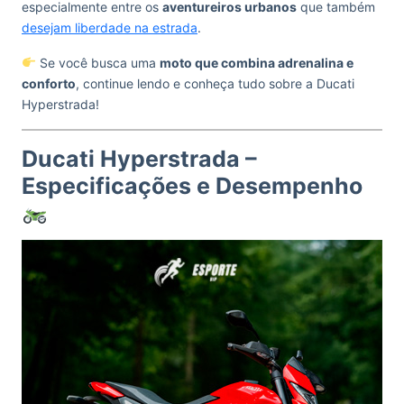
especialmente entre os
aventureiros urbanos
que também
desejam liberdade na estrada
.
Se você busca uma
moto que combina adrenalina e
conforto
, continue lendo e conheça tudo sobre a Ducati
Hyperstrada!
Ducati Hyperstrada –
Especificações e Desempenho