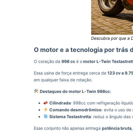
Descubra por que a 
O motor e a tecnologia por trás 
O coração da
998 cc
é o
motor L-Twin Testastrett
Essa usina de força entrega cerca de
123 cv a 9.7
em qualquer faixa de rotação.
Destaques do motor L-Twin 998cc
:
Cilindrada
: 998cc com refrigeração líquid
Comando desmodrômico
: evita o uso de
Sistema Testastretta
: reduz o ângulo das 
Esse conjunto não apenas entrega
potência bruta