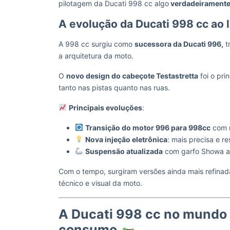
pilotagem da Ducati 998 cc algo
verdadeiramente 
A evolução da Ducati 998 cc ao
A 998 cc surgiu como
sucessora da Ducati 996,
t
a arquitetura da moto.
O
novo design do cabeçote Testastretta
foi o pri
tanto nas pistas quanto nas ruas.
Principais evoluções
:
Transição do motor 996 para 998cc
com m
Nova injeção eletrônica
: mais precisa e r
Suspensão atualizada
com garfo Showa aju
Com o tempo, surgiram versões ainda mais refina
técnico e visual da moto.
A Ducati 998 cc no mundo 
consumo