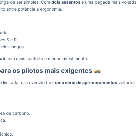
longe de ser simples. Com
dois assentos
e uma pegada mais voltad
feito entre potência e ergonomia.
xada.
es S e R.
seios longos.
ati
com mais conforto e menor investimento.
para os pilotos mais exigentes
 limitada, essa versão traz
uma série de aprimoramentos
voltados
ra de carbono.
ca.
écnico.