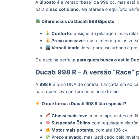
A
Biposto
é a versão “base” da 998 cc, mas está 
para o
uso cotidiano
, ela oferece o equilíbrio per
Diferenciais da Ducati 998 Biposto
:
Conforto
: posição de pilotagem mais rela
Preço acessível
: custo menor que as versõ
Versatilidade
: ideal para uso urbano e pas
É a escolha perfeita
para quem busca o estilo Duc
Ducati 998 R – A versão “Race” 
A
998 R
é puro DNA de corrida. Lançada em edição
para quem leva performance ao extremo.
O que torna a Ducati 998 R tão especial?
Chassi mais leve
com componentes em fib
Suspensão Öhlins
com regulagem eletrôni
Motor mais potente
, com até 136 cv.
Preço elevado
, mas justificado pelo nível t