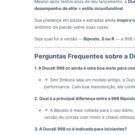
Mesmo após tantos anos de seu lançamento, a
Duc
desempenho de elite
e
estilo inconfundível
.
Sua presença em pistas e estradas ainda
inspira 
sinônimo de paixão sobre duas rodas.
Seja qual for a versão —
Biposto, S ou R
— a 998 c
Perguntas Frequentes sobre a D
1. A Ducati 998 cc ainda é uma boa moto para c
Sim! Embora seja um modelo antigo, a Duca
performance. Com boa manutenção, ela conti
2. Qual é a principal diferença entre a 998 Biposto
A Biposto é mais voltada para o uso diário
versão de corrida com motor e chassi otimiza
3. A Ducati 998 cc é indicada para iniciantes?