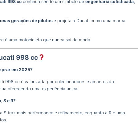
ati 998 cc
continua sendo um símbolo de
engenharia sofisticada,
novas gerações de pilotos
e projeta a Ducati como uma marca
c é uma motocicleta que nunca sai de moda.
ucati 998 cc
omprar em 2025?
ti 998 cc é valorizada por colecionadores e amantes da
nua oferecendo uma experiência única.
, S e R?
, a S traz mais performance e refinamento, enquanto a R é uma
dos.