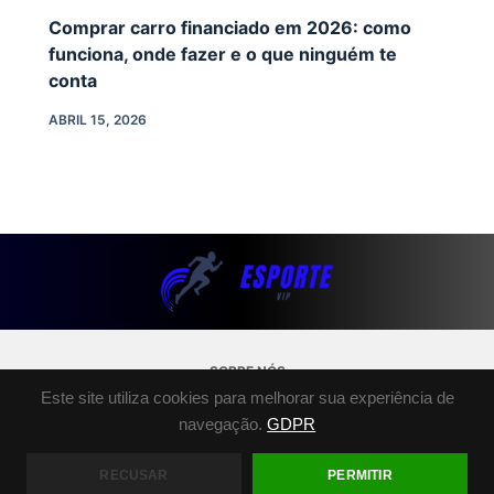
Comprar carro financiado em 2026: como
funciona, onde fazer e o que ninguém te
conta
ABRIL 15, 2026
SOBRE NÓS
Este site utiliza cookies para melhorar sua experiência de
POLÍTICA DE PRIVACIDADE
navegação.
GDPR
TERMOS E CONDIÇÕES
FALE CONOSCO
RECUSAR
PERMITIR
COPYRIGHT © 2026 - ESPORTE.VIP