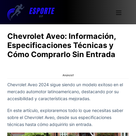
Chevrolet Aveo: Información,
Especificaciones Técnicas y
Cómo Comprarlo Sin Entrada
Anúncio1
Chevrolet Aveo 2024 sigue siendo un modelo exitoso en el
mercado automotor latinoamericano, destacando por su
accesibilidad y características mejoradas.
En este artículo, exploraremos todo lo que necesitas saber
sobre el Chevrolet Aveo, desde sus especificaciones
técnicas hasta cómo adquirirlo sin entrada.