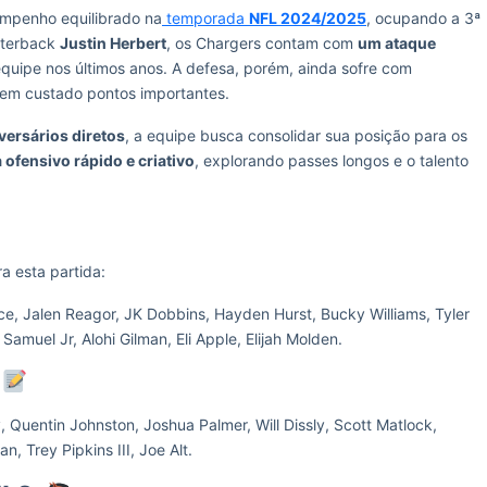
mpenho equilibrado na
temporada
NFL 2024/2025
, ocupando a 3ª
rterback
Justin Herbert
, os Chargers contam com
um ataque
quipe nos últimos anos. A defesa, porém, ainda sofre com
tem custado pontos importantes.
versários diretos
, a equipe busca consolidar sua posição para os
fensivo rápido e criativo
, explorando passes longos e o talento
a esta partida:
ce, Jalen Reagor, JK Dobbins, Hayden Hurst, Bucky Williams, Tyler
 Samuel Jr, Alohi Gilman, Eli Apple, Elijah Molden.
s
Quentin Johnston, Joshua Palmer, Will Dissly, Scott Matlock,
 Trey Pipkins III, Joe Alt.