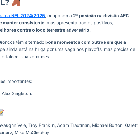
FL?
ra na
NFL 2024/2025
, ocupando a
2ª posição na divisão AFC
e manter consistente
, mas apresenta pontos positivos,
lhores contra o jogo terrestre adversário.
 Broncos têm alternado
bons momentos com outros em que a
ipe ainda está na briga por uma vaga nos playoffs, mas precisa de
 fortalecer suas chances.
es importantes:
, Alex Singleton.
evaughn Vele, Troy Franklin, Adam Trautman, Michael Burton, Garett
einerz, Mike McGlinchey.