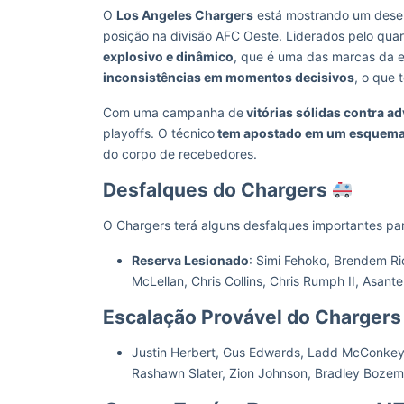
O
Los Angeles Chargers
está mostrando um dese
posição na divisão AFC Oeste. Liderados pelo qua
explosivo e dinâmico
, que é uma das marcas da e
inconsistências em momentos decisivos
, o que 
Com uma campanha de
vitórias sólidas contra ad
playoffs. O técnico
tem apostado em um esquema o
do corpo de recebedores.
Desfalques do Chargers
O Chargers terá alguns desfalques importantes par
Reserva Lesionado
: Simi Fehoko, Brendem Ri
McLellan, Chris Collins, Chris Rumph II, Asante
Escalação Provável do Charger
Justin Herbert, Gus Edwards, Ladd McConkey, 
Rashawn Slater, Zion Johnson, Bradley Bozeman,