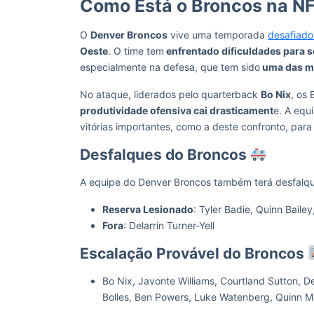
Como Está o Broncos na N
O
Denver Broncos
vive uma temporada
desafiado
Oeste
. O time tem
enfrentado dificuldades para s
especialmente na defesa, que tem sido
uma das me
No ataque, liderados pelo quarterback
Bo Nix
, os
produtividade ofensiva cai drasticament
e. A equ
vitórias importantes, como a deste confronto, para
Desfalques do Broncos
A equipe do Denver Broncos também terá desfalqu
Reserva Lesionado
: Tyler Badie, Quinn Bailey
Fora
: Delarrin Turner-Yell
Escalação Provável do Broncos
Bo Nix, Javonte Williams, Courtland Sutton, D
Bolles, Ben Powers, Luke Watenberg, Quinn M