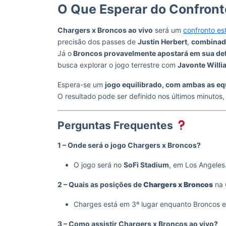
O Que Esperar do Confron
Chargers x Broncos ao vivo
será um
confronto es
precisão dos passes de
Justin Herbert
,
combinado
Já o
Broncos provavelmente apostará em sua def
busca explorar o jogo terrestre com
Javonte Willi
Espera-se um
jogo equilibrado, com ambas as eq
O resultado pode ser definido nos últimos minutos,
Perguntas Frequentes
1 – Onde será o jogo Chargers x Broncos?
O jogo será no
SoFi Stadium
, em Los Angeles
2 – Quais as posições de
Chargers x Broncos
na 
Charges está em 3º lugar enquanto Broncos es
3 – Como assistir Chargers x Broncos ao vivo?