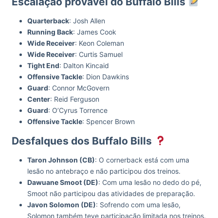
Escalação provável do Buffalo Bills
Quarterback
: Josh Allen
Running Back
: James Cook
Wide Receiver
: Keon Coleman
Wide Receiver
: Curtis Samuel
Tight End
: Dalton Kincaid
Offensive Tackle
: Dion Dawkins
Guard
: Connor McGovern
Center
: Reid Ferguson
Guard
: O’Cyrus Torrence
Offensive Tackle
: Spencer Brown
Desfalques dos Buffalo Bills
Taron Johnson (CB)
: O cornerback está com uma
lesão no antebraço e não participou dos treinos.
Dawuane Smoot (DE)
: Com uma lesão no dedo do pé,
Smoot não participou das atividades de preparação.
Javon Solomon (DE)
: Sofrendo com uma lesão,
Solomon também teve participação limitada nos treinos.