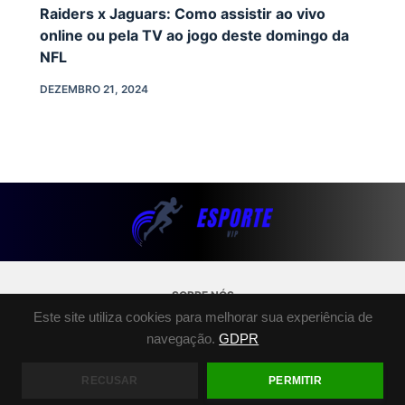
Raiders x Jaguars: Como assistir ao vivo
online ou pela TV ao jogo deste domingo da
NFL
DEZEMBRO 21, 2024
SOBRE NÓS
Este site utiliza cookies para melhorar sua experiência de
POLÍTICA DE PRIVACIDADE
navegação.
GDPR
TERMOS E CONDIÇÕES
FALE CONOSCO
RECUSAR
PERMITIR
COPYRIGHT © 2026 - ESPORTE.VIP