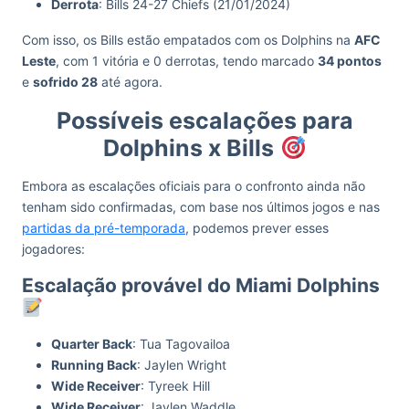
Derrota
: Bills 24-27 Chiefs (21/01/2024)
Com isso, os Bills estão empatados com os Dolphins na
AFC
Leste
, com 1 vitória e 0 derrotas, tendo marcado
34 pontos
e
sofrido 28
até agora.
Possíveis escalações para
Dolphins x Bills
Embora as escalações oficiais para o confronto ainda não
tenham sido confirmadas, com base nos últimos jogos e nas
partidas da pré-temporada
, podemos prever esses
jogadores:
Escalação provável do Miami Dolphins
Quarter Back
: Tua Tagovailoa
Running Back
: Jaylen Wright
Wide Receiver
: Tyreek Hill
Wide Receiver
: Jaylen Waddle