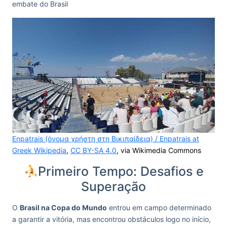
embate do Brasil
Enpatrais (όνομα χρήστη στη Βικιπαίδεια) / Enpatrais at
Greek Wikipedia
,
CC BY-SA 4.0
, via Wikimedia Commons
Primeiro Tempo: Desafios e
Superação
O
Brasil na Copa do Mundo
entrou em campo determinado
a garantir a vitória, mas encontrou obstáculos logo no início,