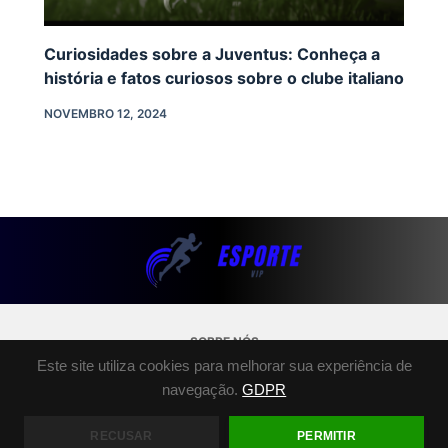
Curiosidades sobre a Juventus: Conheça a
história e fatos curiosos sobre o clube italiano
NOVEMBRO 12, 2024
SOBRE NÓS
Este site utiliza cookies para melhorar sua experiência de
POLÍTICA DE PRIVACIDADE
navegação.
GDPR
TERMOS E CONDIÇÕES
FALE CONOSCO
RECUSAR
PERMITIR