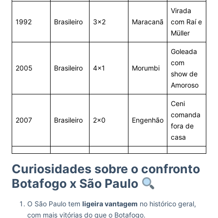
Virada
1992
Brasileiro
3×2
Maracanã
com Raí e
Müller
Goleada
com
2005
Brasileiro
4×1
Morumbi
show de
Amoroso
Ceni
comanda
2007
Brasileiro
2×0
Engenhão
fora de
casa
Curiosidades sobre o confronto
Botafogo x São Paulo
O São Paulo tem
ligeira vantagem
no histórico geral,
com mais vitórias do que o Botafogo.