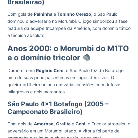
Brasileirão)
Com gols de
Palhinha
e
Toninho Cerezo
, o São Paulo
dominou o adversário no Morumbi. O jogo simbolizou a fase
madura da equipe tricampeã da América, com domínio tático
e técnico absoluto.
Anos 2000: o Morumbi do M1TO
e o domínio tricolor
Durante a era
Rogério Ceni
, o São Paulo fez do Botafogo
uma de suas principais vítimas em jogos decisivos. O
goleiro-artilheiro brilhou em várias ocasiões com defesas
milagrosas e gols marcantes.
São Paulo 4×1 Botafogo (2005 –
Campeonato Brasileiro)
Com gols de
Amoroso
,
Grafite
e
Ceni
, o Tricolor atropelou o
adversário em um Morumbi lotado. A vitória foi parte da
campanha que levou o clube ao título nacional.