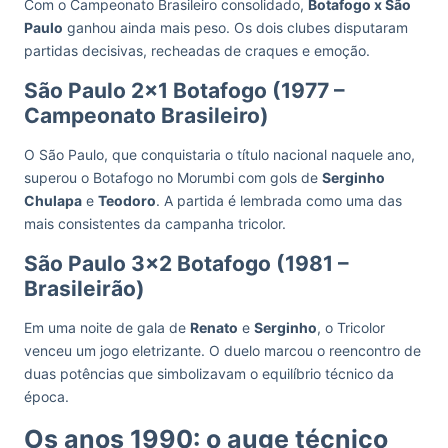
Com o Campeonato Brasileiro consolidado,
Botafogo x São
Paulo
ganhou ainda mais peso. Os dois clubes disputaram
partidas decisivas, recheadas de craques e emoção.
São Paulo 2×1 Botafogo (1977 –
Campeonato Brasileiro)
O São Paulo, que conquistaria o título nacional naquele ano,
superou o Botafogo no Morumbi com gols de
Serginho
Chulapa
e
Teodoro
. A partida é lembrada como uma das
mais consistentes da campanha tricolor.
São Paulo 3×2 Botafogo (1981 –
Brasileirão)
Em uma noite de gala de
Renato
e
Serginho
, o Tricolor
venceu um jogo eletrizante. O duelo marcou o reencontro de
duas potências que simbolizavam o equilíbrio técnico da
época.
Os anos 1990: o auge técnico