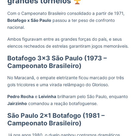
grandes torneios
Com o Campeonato Brasileiro consolidado a partir de 1971,
Botafogo x São Paulo
passou a ter peso de confronto
nacional.
Ambos figuravam entre as grandes forças do país, e seus
elencos recheados de estrelas garantiram jogos memoráveis.
Botafogo 3×3 São Paulo (1973 –
Campeonato Brasileiro)
No Maracanã, o empate eletrizante ficou marcado por três
gols tricolores e uma virada relâmpago do Glorioso.
Pedro Rocha
e
Leivinha
brilharam pelo São Paulo, enquanto
Jairzinho
comandou a reação botafoguense.
São Paulo 2×1 Botafogo (1981 –
Campeonato Brasileiro)
Já nos anos 1980, o duelo ganhou contornos dramáticos.