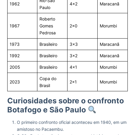
Rio-São
1962
4×2
Maracanã
Paulo
Roberto
1967
Gomes
2×0
Morumbi
Pedrosa
1973
Brasileiro
3×3
Maracanã
1992
Brasileiro
3×2
Maracanã
2005
Brasileiro
4×1
Morumbi
Copa do
2023
2×1
Morumbi
Brasil
Curiosidades sobre o confronto
Botafogo e São Paulo
O primeiro confronto oficial aconteceu em 1940, em um
amistoso no Pacaembu.