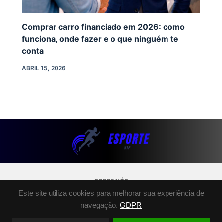
Comprar carro financiado em 2026: como
funciona, onde fazer e o que ninguém te
conta
ABRIL 15, 2026
SOBRE NÓS
Este site utiliza cookies para melhorar sua experiência de
POLÍTICA DE PRIVACIDADE
navegação.
GDPR
TERMOS E CONDIÇÕES
FALE CONOSCO