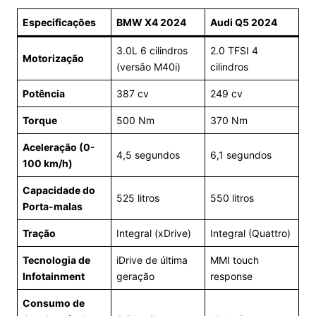
Especificações
BMW X4 2024
Audi Q5 2024
3.0L 6 cilindros
2.0 TFSI 4
Motorização
(versão M40i)
cilindros
Potência
387 cv
249 cv
Torque
500 Nm
370 Nm
Aceleração (0-
4,5 segundos
6,1 segundos
100 km/h)
Capacidade do
525 litros
550 litros
Porta-malas
Tração
Integral (xDrive)
Integral (Quattro)
Tecnologia de
iDrive de última
MMI touch
Infotainment
geração
response
Consumo de