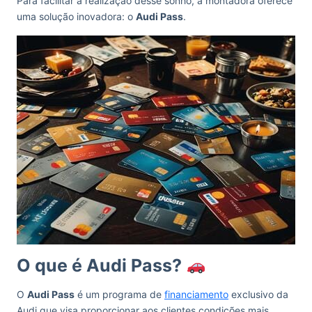
Para facilitar a realização desse sonho, a montadora oferece
uma solução inovadora: o
Audi Pass
.
O que é Audi Pass?
O
Audi Pass
é um programa de
financiamento
exclusivo da
Audi que visa proporcionar aos clientes condições mais