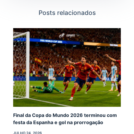
Posts relacionados
Final da Copa do Mundo 2026 terminou com
festa da Espanha e gol na prorrogação
JULHO 24, 2026