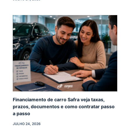
Financiamento de carro Safra veja taxas,
prazos, documentos e como contratar passo
a passo
JULHO 24, 2026