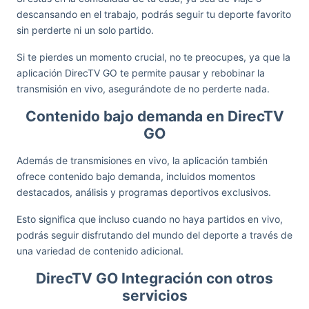
descansando en el trabajo, podrás seguir tu deporte favorito
sin perderte ni un solo partido.
Si te pierdes un momento crucial, no te preocupes, ya que la
aplicación DirecTV GO te permite pausar y rebobinar la
transmisión en vivo, asegurándote de no perderte nada.
Contenido bajo demanda en DirecTV
GO
Además de transmisiones en vivo, la aplicación también
ofrece contenido bajo demanda, incluidos momentos
destacados, análisis y programas deportivos exclusivos.
Esto significa que incluso cuando no haya partidos en vivo,
podrás seguir disfrutando del mundo del deporte a través de
una variedad de contenido adicional.
DirecTV GO
Integración con otros
servicios