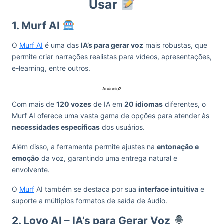
Usar
1. Murf AI
O
Murf AI
é uma das
IA’s para gerar voz
mais robustas, que
permite criar narrações realistas para vídeos, apresentações,
e-learning, entre outros.
Anúncio2
Com mais de
120 vozes
de IA em
20 idiomas
diferentes, o
Murf AI oferece uma vasta gama de opções para atender às
necessidades específicas
dos usuários.
Além disso, a ferramenta permite ajustes na
entonação e
emoção
da voz, garantindo uma entrega natural e
envolvente.
O
Murf
AI também se destaca por sua
interface intuitiva
e
suporte a múltiplos formatos de saída de áudio.
2. Lovo AI – IA’s para Gerar Voz