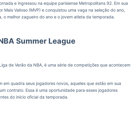
nada e ingressou na equipe parisiense Metropolitans 92. Em sua
ador Mais Valioso (MVP) e conquistou uma vaga na seleção do ano,
a, o melhor zagueiro do ano e o jovem atleta da temporada.
 NBA Summer League
ga de Verão da NBA, é uma série de competições que acontecem
m em quadra seus jogadores novos, aqueles que estão em sua
um contrato. Essa é uma oportunidade para esses jogadores
tes do início oficial da temporada.