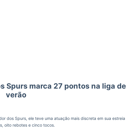
Spurs marca 27 pontos na liga de
verão
 dos Spurs, ele teve uma atuação mais discreta em sua estreia
, oito rebotes e cinco tocos.