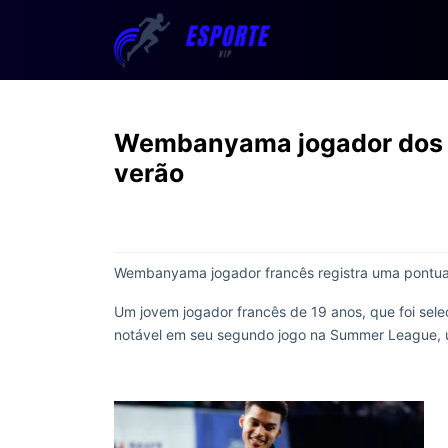
Wembanyama jogador dos S
verão
Wembanyama jogador francês registra uma pontuaç
Um jovem jogador francês de 19 anos, que foi sel
notável em seu segundo jogo na Summer League, 