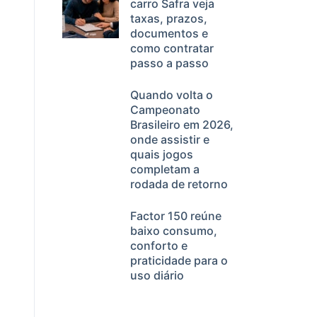
carro Safra veja
taxas, prazos,
documentos e
como contratar
passo a passo
Quando volta o
Campeonato
Brasileiro em 2026,
onde assistir e
quais jogos
completam a
rodada de retorno
Factor 150 reúne
baixo consumo,
conforto e
praticidade para o
uso diário
a