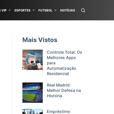
 VIP
ESPORTES
FUTEBOL
NOTÍCIAS
Mais Vistos
Controle Total: Os
Melhores Apps
para
Automatização
Residencial
Real Madrid:
Melhor Defesa na
História
Empréstimo