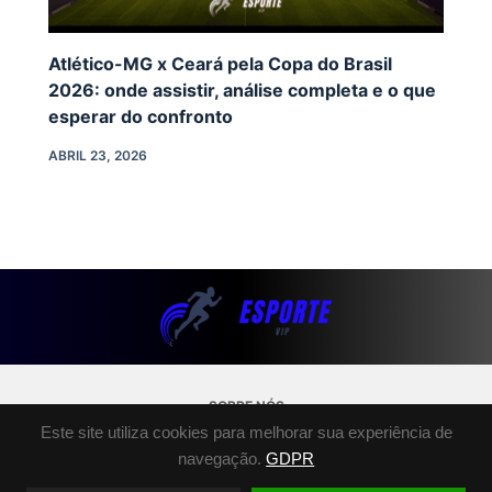
Atlético-MG x Ceará pela Copa do Brasil
2026: onde assistir, análise completa e o que
esperar do confronto
ABRIL 23, 2026
SOBRE NÓS
Este site utiliza cookies para melhorar sua experiência de
POLÍTICA DE PRIVACIDADE
navegação.
GDPR
TERMOS E CONDIÇÕES
FALE CONOSCO