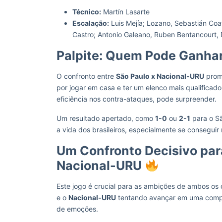
Técnico:
Martín Lasarte
Escalação:
Luis Mejía; Lozano, Sebastián Coate
Castro; Antonio Galeano, Ruben Bentancourt, 
Palpite: Quem Pode Ganha
O confronto entre
São Paulo x Nacional-URU
prome
por jogar em casa e ter um elenco mais qualificad
eficiência nos contra-ataques, pode surpreender.
Um resultado apertado, como
1-0
ou
2-1
para o Sã
a vida dos brasileiros, especialmente se conseguir 
Um Confronto Decisivo par
Nacional-URU
Este jogo é crucial para as ambições de ambos o
e o
Nacional-URU
tentando avançar em uma competi
de emoções.