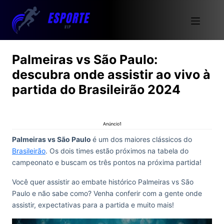
Palmeiras vs São Paulo:
descubra onde assistir ao vivo à
partida do Brasileirão 2024
Anúncio1
Palmeiras vs São Paulo
é um dos maiores clássicos do
Brasileirão
. Os dois times estão próximos na tabela do
campeonato e buscam os três pontos na próxima partida!
Você quer assistir ao embate histórico Palmeiras vs São
Paulo e não sabe como? Venha conferir com a gente onde
assistir, expectativas para a partida e muito mais!