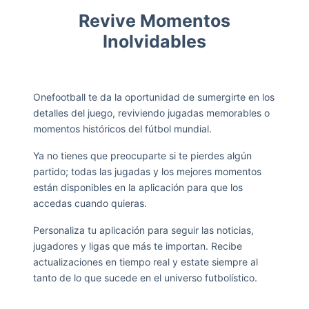
Revive Momentos
Inolvidables
Onefootball te da la oportunidad de sumergirte en los
detalles del juego, reviviendo jugadas memorables o
momentos históricos del fútbol mundial.
Ya no tienes que preocuparte si te pierdes algún
partido; todas las jugadas y los mejores momentos
están disponibles en la aplicación para que los
accedas cuando quieras.
Personaliza tu aplicación para seguir las noticias,
jugadores y ligas que más te importan. Recibe
actualizaciones en tiempo real y estate siempre al
tanto de lo que sucede en el universo futbolístico.