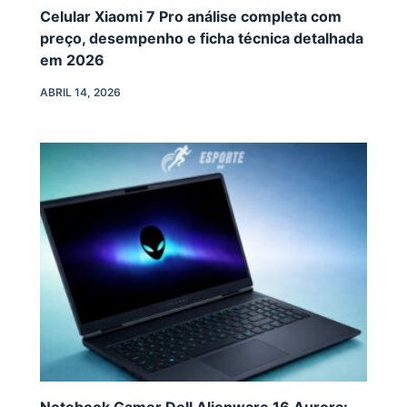
Celular Xiaomi 7 Pro análise completa com
preço, desempenho e ficha técnica detalhada
em 2026
ABRIL 14, 2026