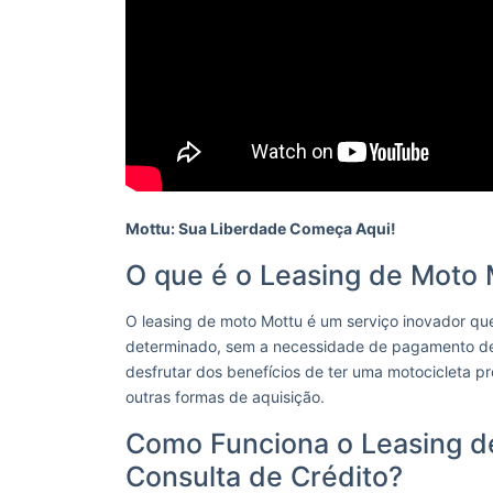
Mottu: Sua Liberdade Começa Aqui!
O que é o Leasing de Moto 
O leasing de moto Mottu é um serviço inovador que
determinado, sem a necessidade de pagamento de e
desfrutar dos benefícios de ter uma motocicleta p
outras formas de aquisição.
Como Funciona o Leasing d
Consulta de Crédito?