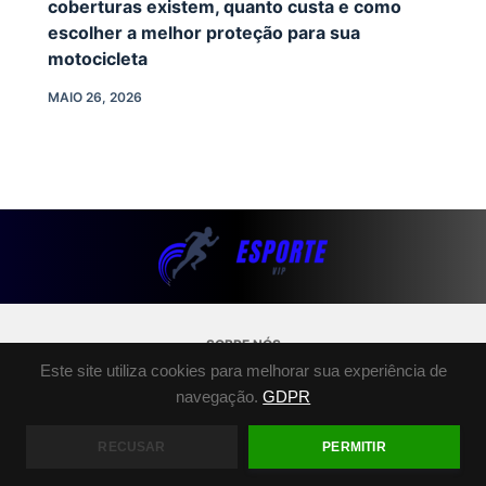
coberturas existem, quanto custa e como
escolher a melhor proteção para sua
motocicleta
MAIO 26, 2026
SOBRE NÓS
Este site utiliza cookies para melhorar sua experiência de
POLÍTICA DE PRIVACIDADE
navegação.
GDPR
TERMOS E CONDIÇÕES
FALE CONOSCO
RECUSAR
PERMITIR
COPYRIGHT © 2026 - ESPORTE.VIP