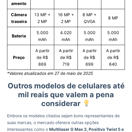
amento
Câmera
13 MP +
16 MP +
8 MP +
8 MP
traseira
2 MP
2 MP
QVGA
5.000
4.020
5.000
5.000
Bateria
mAh
mAh
mAh
mAh
A partir
A partir
A partir
A partir
Preço
de R$
de R$
de R$
de R$
869
719
699
640
*Valores atualizados em 27 de maio de 2025
Outros modelos de celulares até
mil reais que valem a pena
considerar
Embora os modelos citados sejam bons representantes de
suas marcas, o mercado oferece outras opções
interessantes como o
Multilaser G Max 2, Positivo Twist 5 e