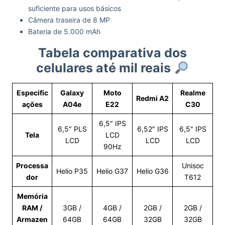
suficiente para usos básicos
Câmera traseira de 8 MP
Bateria de 5.000 mAh
Tabela comparativa dos
celulares até mil reais
Especific
Galaxy
Moto
Realme
Redmi A2
ações
A04e
E22
C30
6,5″ IPS
6,5″ PLS
6,52″ IPS
6,5″ IPS
Tela
LCD
LCD
LCD
LCD
90Hz
Processa
Unisoc
Helio P35
Helio G37
Helio G36
dor
T612
Memória
RAM /
3GB /
4GB /
2GB /
2GB /
Armazen
64GB
64GB
32GB
32GB