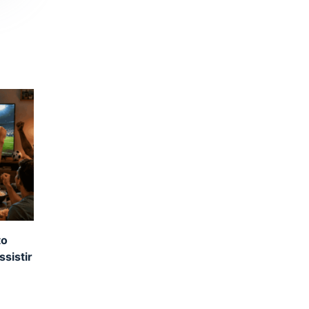
to
sistir