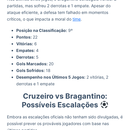
partidas, mas sofreu 2 derrotas e 1 empate. Apesar do
ataque eficiente, a defesa tem falhado em momentos
críticos, o que impacta a moral do
time
.
Posição na Classificação:
9º
Pontos:
22
Vitórias:
6
Empates:
4
Derrotas:
5
Gols Marcados:
20
Gols Sofridos:
18
Desempenho nos Últimos 5 Jogos:
2 vitórias, 2
derrotas e 1 empate
Cruzeiro vs Bragantino:
Possíveis Escalações
Embora as escalações oficiais não tenham sido divulgadas, é
possível prever os prováveis jogadores com base nas