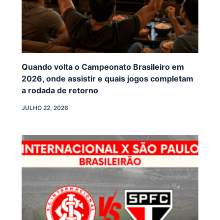
Quando volta o Campeonato Brasileiro em
2026, onde assistir e quais jogos completam
a rodada de retorno
JULHO 22, 2026