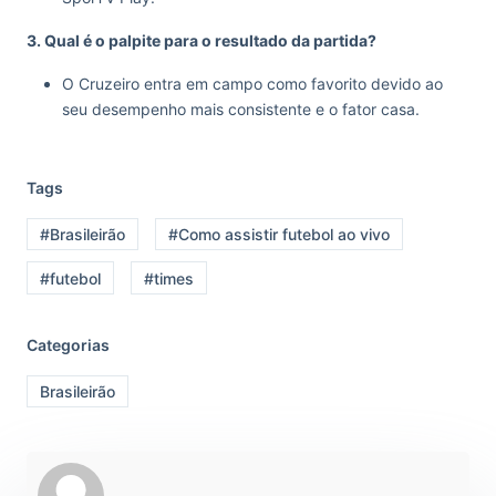
3. Qual é o palpite para o resultado da partida?
O Cruzeiro entra em campo como favorito devido ao
seu desempenho mais consistente e o fator casa.
Tags
#Brasileirão
#Como assistir futebol ao vivo
#futebol
#times
Categorias
Brasileirão