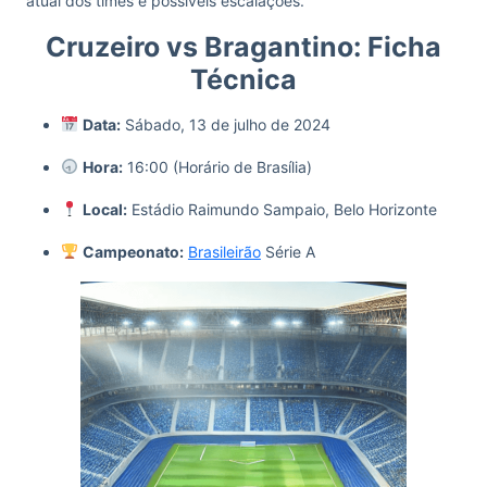
atual dos times e possíveis escalações.
Cruzeiro vs Bragantino: Ficha
Técnica
Data:
Sábado, 13 de julho de 2024
Hora:
16:00 (Horário de Brasília)
Local:
Estádio Raimundo Sampaio, Belo Horizonte
Campeonato:
Brasileirão
Série A