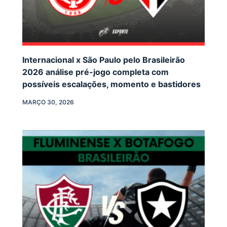
Internacional x São Paulo pelo Brasileirão
2026 análise pré-jogo completa com
possíveis escalações, momento e bastidores
MARÇO 30, 2026