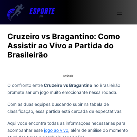
Cruzeiro vs Bragantino: Como
Assistir ao Vivo a Partida do
Brasileirão
Anúncio1
O confronto entre
Cruzeiro vs Bragantino
no Brasileirão
promete ser um jogo muito emocionante nessa rodada.
Com as duas equipes buscando subir na tabela de
classificação, essa partida está cercada de expectativas.
Aqui você encontra todas as informações necessárias para
acompanhar esse
jogo ao vivo
, além de análise do momento