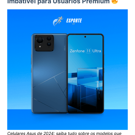
Imbatível para Usuários Premium
Celulares Asus de 2024: saiba tudo sobre os modelos que