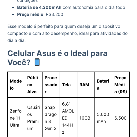
condições
Bateria de 4.300mAh
com autonomia para o dia todo
Preço médio
: R$3.200
Esse modelo é perfeito para quem deseja um dispositivo
compacto e com alto desempenho, ideal para atividades do
dia a dia.
Celular Asus é o Ideal para
Você?
Públi
Proce
Preço
Mode
Bateri
co-
ssado
Tela
RAM
Médi
lo
a
Alvo
r
o (R$)
6,8″
Usuári
Snap
Zenfo
AMOL
os
drago
5.000
ne 11
ED
16GB
6.500
Premi
n 8
mAh
Ultra
144H
um
Gen 3
z