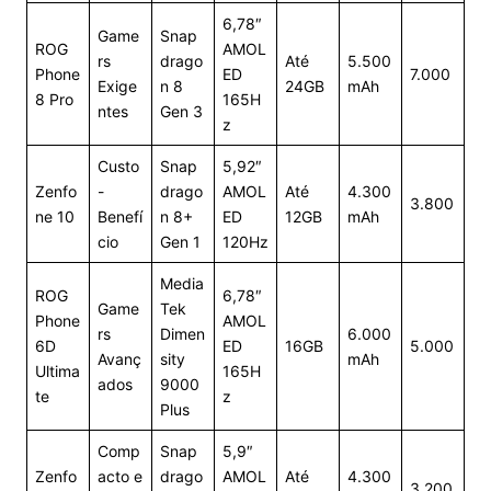
6,78″
Game
Snap
ROG
AMOL
rs
drago
Até
5.500
Phone
ED
7.000
Exige
n 8
24GB
mAh
8 Pro
165H
ntes
Gen 3
z
Custo
Snap
5,92″
Zenfo
-
drago
AMOL
Até
4.300
3.800
ne 10
Benefí
n 8+
ED
12GB
mAh
cio
Gen 1
120Hz
Media
ROG
6,78″
Game
Tek
Phone
AMOL
rs
Dimen
6.000
6D
ED
16GB
5.000
Avanç
sity
mAh
Ultima
165H
ados
9000
te
z
Plus
Comp
Snap
5,9″
Zenfo
acto e
drago
AMOL
Até
4.300
3.200