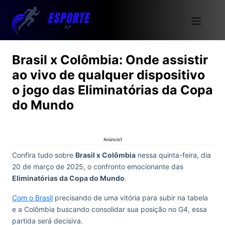
Brasil x Colômbia: Onde assistir
ao vivo de qualquer dispositivo
o jogo das Eliminatórias da Copa
do Mundo
Anúncio1
Confira tudo sobre
Brasil x Colômbia
nessa quinta-feira, dia
20 de março de 2025, o confronto emocionante das
Eliminatórias da Copa do Mundo
.
Com o Brasil
precisando de uma vitória para subir na tabela
e a Colômbia buscando consolidar sua posição no G4, essa
partida será decisiva.