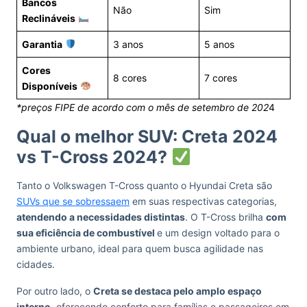
Bancos
Não
Sim
Reclináveis
Garantia
3 anos
5 anos
Cores
8 cores
7 cores
Disponíveis
*preços FIPE de acordo com o mês de setembro de 202
4
Qual o melhor SUV: Creta 2024
vs T-Cross 2024?
Tanto o Volkswagen T-Cross quanto o Hyundai Creta são
SUVs que se sobressaem
em suas respectivas categorias,
atendendo a necessidades distintas
. O T-Cross brilha
com
sua eficiência de combustível
e um design voltado para o
ambiente urbano, ideal para quem busca agilidade nas
cidades.
Por outro lado, o
Creta se destaca pelo amplo espaço
interno
, oferecendo conforto para famílias e passageiros em