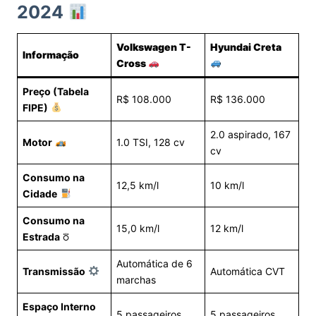
2024
Volkswagen T-
Hyundai Creta
Informação
Cross
Preço (Tabela
R$ 108.000
R$ 136.000
FIPE)
2.0 aspirado, 167
Motor
1.0 TSI, 128 cv
cv
Consumo na
12,5 km/l
10 km/l
Cidade
Consumo na
15,0 km/l
12 km/l
Estrada
⛣
Automática de 6
Transmissão
Automática CVT
marchas
Espaço Interno
5 passageiros
5 passageiros