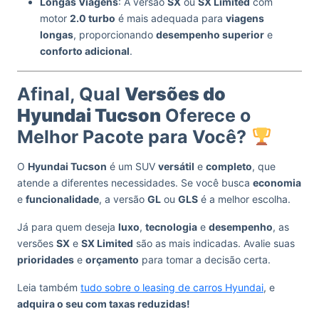
Longas Viagens
: A versão
SX
ou
SX Limited
com
motor
2.0 turbo
é mais adequada para
viagens
longas
, proporcionando
desempenho superior
e
conforto adicional
.
Afinal, Qual
Versões do
Hyundai Tucson
Oferece o
Melhor Pacote para Você?
O
Hyundai Tucson
é um SUV
versátil
e
completo
, que
atende a diferentes necessidades. Se você busca
economia
e
funcionalidade
, a versão
GL
ou
GLS
é a melhor escolha.
Já para quem deseja
luxo
,
tecnologia
e
desempenho
, as
versões
SX
e
SX Limited
são as mais indicadas. Avalie suas
prioridades
e
orçamento
para tomar a decisão certa.
Leia também
tudo sobre o leasing de carros Hyundai
, e
adquira o seu com taxas reduzidas!