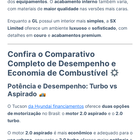
dos
equipamentos
. O
acabamento interno
também varia,
com materiais de
maior qualidade
nas versões mais caras.
Enquanto a
GL
possui um interior mais
simples
, a
SX
Limited
oferece um ambiente
luxuoso
e
sofisticado
, com
detalhes em
couro
e
acabamentos premium
.
Confira o Comparativo
Completo de Desempenho e
Economia de Combustível
Potência e Desempenho: Turbo vs
Aspirado
O Tucson
da Hyundai financiamentos
oferece
duas opções
de motorização
no Brasil: o
motor 2.0 aspirado
e o
2.0
turbo
.
O motor
2.0 aspirado
é mais
econômico
e adequado para o
uso urbano
, enquanto o
2.0 turbo
oferece maior
potência
e