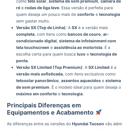
como
teto solar
,
sistema de som premium
,
câmera de
ré
e
rodas de liga leve
. Essa versão é perfeita para
quem deseja um pouco mais de
conforto
e
tecnologia
sem gastar muito.
Versão SX (Top de Linha)
: A
SX
é a versão mais
completa
, com itens como
bancos de couro
,
ar-
condicionado digital
,
sistema de infotainment com
tela touchscreen
e
assistência ao motorista
. É a
escolha certa para quem busca
luxo
e
tecnologia de
ponta
.
Versão SX Limited (Top Premium)
: A
SX Limited
é a
versão mais sofisticada
, com itens exclusivos como
tetosolar panorâmico
,
assentos aquecidos
e
sistema
de som premium
. É o modelo ideal para quem deseja o
máximo em conforto
e
tecnologia
.
Principais Diferenças em
Equipamentos e Acabamento
As diferenças entre as versões do
Hyundai Tucson
vão além