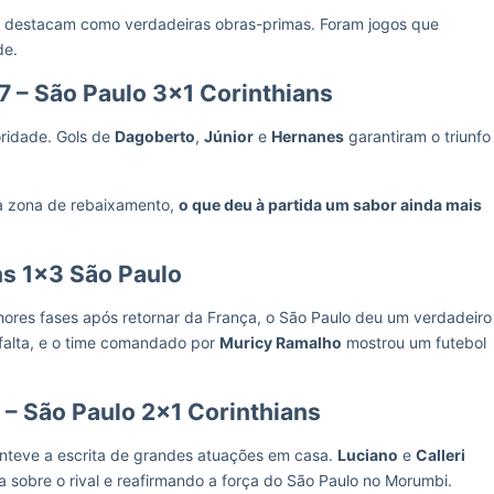
s se destacam como verdadeiras obras-primas. Foram jogos que
de.
7 – São Paulo 3×1 Corinthians
ridade. Gols de
Dagoberto
,
Júnior
e
Hernanes
garantiram o triunfo
 na zona de rebaixamento,
o que deu à partida um sabor ainda mais
ns 1×3 São Paulo
hores fases após retornar da França, o São Paulo deu um verdadeiro
alta, e o time comandado por
Muricy Ramalho
mostrou um futebol
 – São Paulo 2×1 Corinthians
anteve a escrita de grandes atuações em casa.
Luciano
e
Calleri
a sobre o rival e reafirmando a força do São Paulo no Morumbi.