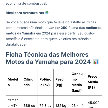
economia de combustível.
Ideal para Aventureiros
Se você busca uma moto que te leve do asfalto às trilhas
com a mesma eficiência, a
Lander 250
é uma das
melhores
motos da Yamaha
em 2024 para esse perfil. Seu custo-
benefício é excelente para quem valoriza resistência e
durabilidade.
Ficha Técnica das Melhores
Motos da Yamaha para 2024
Consu
Preço
Model
Cilindr
Potênc
Peso
mo
Médio
o
ada
ia (cv)
(kg)
Médio
(R$)
(km/l)
Yamah
45.000
a MT-
689 cc
74,8 cv
182 kg
23 km/l