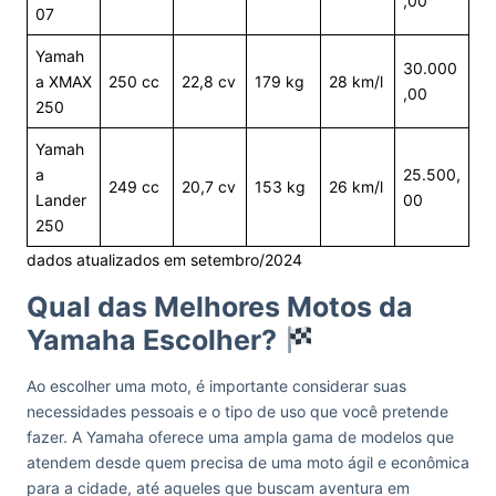
,00
07
Yamah
30.000
a XMAX
250 cc
22,8 cv
179 kg
28 km/l
,00
250
Yamah
a
25.500,
249 cc
20,7 cv
153 kg
26 km/l
Lander
00
250
dados atualizados em setembro/2024
Qual das Melhores Motos da
Yamaha Escolher?
Ao escolher uma moto, é importante considerar suas
necessidades pessoais e o tipo de uso que você pretende
fazer. A Yamaha oferece uma ampla gama de modelos que
atendem desde quem precisa de uma moto ágil e econômica
para a cidade, até aqueles que buscam aventura em