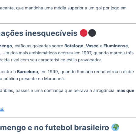
acante, que mantinha uma média superior a um gol por jogo em
ações inesquecíveis
amengo
, estão as goleadas sobre
Botafogo
,
Vasco
e
Fluminense
,
de. Um dos mais emblemáticos ocorreu em 1997, quando marcou três
cida rival com seu característico estilo provocador.
 contra o
Barcelona
, em 1999, quando Romário reencontrou o clube
lo público presente no Maracanã.
ribles, passes e uma confiança que beirava a arrogância,
mas que
ui.
mengo e no futebol brasileiro