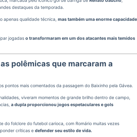
ca, marcada pelo icônico gol de barriga de
Renato Gaúcho
,
grandes destaques da temporada.
ão apenas qualidade técnica,
mas também uma enorme capacidade
cipar jogadas
o transformaram em um dos atacantes mais temidos
 as polêmicas que marcaram a
os pontos mais comentados da passagem do Baixinho pela Gávea.
onalidades, viveram momentos de grande brilho dentro de campo,
ncias,
a dupla proporcionou jogos espetaculares e gols
e do folclore do futebol carioca, com Romário muitas vezes
sponder críticas e
defender seu estilo de vida.