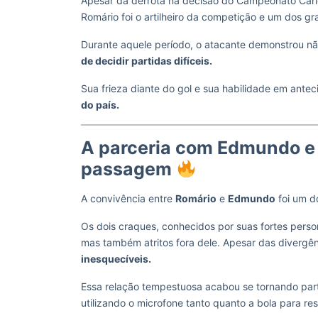
Apesar da derrota na decisão do Campeonato Cario
Romário foi o artilheiro da competição e um dos 
Durante aquele período, o atacante demonstrou n
de decidir partidas difíceis.
Sua frieza diante do gol e sua habilidade em ante
do país.
A parceria com Edmundo e
passagem
A convivência entre
Romário
e
Edmundo
foi um d
Os dois craques, conhecidos por suas fortes pers
mas também atritos fora dele. Apesar das divergê
inesquecíveis.
Essa relação tempestuosa acabou se tornando part
utilizando o microfone tanto quanto a bola para re