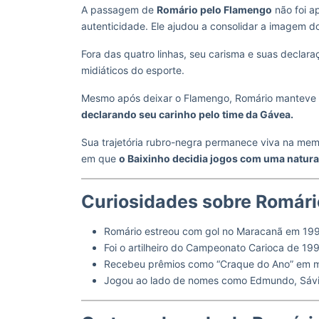
A passagem de
Romário pelo Flamengo
não foi a
autenticidade. Ele ajudou a consolidar a imagem d
Fora das quatro linhas, seu carisma e suas decla
midiáticos do esporte.
Mesmo após deixar o Flamengo, Romário manteve su
declarando seu carinho pelo time da Gávea.
Sua trajetória rubro-negra permanece viva na me
em que
o Baixinho decidia jogos com uma natura
Curiosidades sobre Romár
Romário estreou com gol no Maracanã em 199
Foi o artilheiro do Campeonato Carioca de 19
Recebeu prêmios como “Craque do Ano” em m
Jogou ao lado de nomes como Edmundo, Sávio