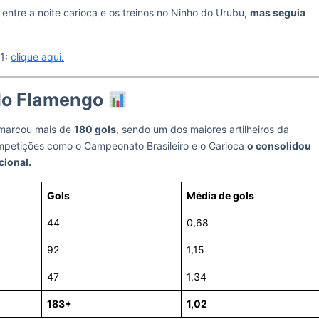
entre a noite carioca e os treinos no Ninho do Urubu,
mas seguia
 1:
clique aqui.
lo Flamengo
 marcou mais de
180 gols
, sendo um dos maiores artilheiros da
mpetições como o Campeonato Brasileiro e o Carioca
o consolidou
cional.
Gols
Média de gols
44
0,68
92
1,15
47
1,34
183+
1,02