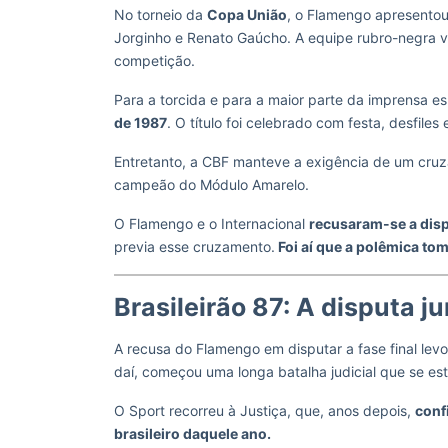
No torneio da
Copa União
, o Flamengo apresentou
Jorginho e Renato Gaúcho. A equipe rubro-negra v
competição.
Para a torcida e para a maior parte da imprensa es
de 1987
. O título foi celebrado com festa, desfil
Entretanto, a CBF manteve a exigência de um cru
campeão do Módulo Amarelo.
O Flamengo e o Internacional
recusaram-se a disp
previa esse cruzamento.
Foi aí que a polêmica to
Brasileirão 87: A disputa j
A recusa do Flamengo em disputar a fase final levo
daí, começou uma longa batalha judicial que se e
O Sport recorreu à Justiça, que, anos depois,
conf
brasileiro daquele ano.