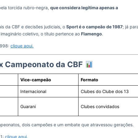
 pela torcida rubro-negra,
que considera legítima apenas a
s da CBF e decisões judiciais, o
Sport é o campeão de 1987
; já par
imaginário coletivo, o título pertence ao
Flamengo
.
1998:
clique aqui.
o x Campeonato da CBF
Vice-campeão
Formato
Internacional
Clubes do Clube dos 13
Guarani
Clubes convidados
ampeonatos, dois campeões e um embate que atravessou gerações.
 1:
clique aqui.