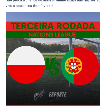
Não perca
a chance de
assistir online a Liga das Nações
ao
vivo e apoiar seu time favorito!