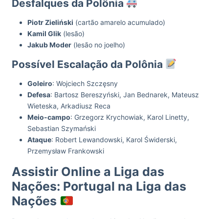
Desfalques da Polônia
Piotr Zieliński
(cartão amarelo acumulado)
Kamil Glik
(lesão)
Jakub Moder
(lesão no joelho)
Possível Escalação da Polônia
Goleiro
: Wojciech Szczęsny
Defesa
: Bartosz Bereszyński, Jan Bednarek, Mateusz
Wieteska, Arkadiusz Reca
Meio-campo
: Grzegorz Krychowiak, Karol Linetty,
Sebastian Szymański
Ataque
: Robert Lewandowski, Karol Świderski,
Przemysław Frankowski
Assistir Online a Liga das
Nações: Portugal na Liga das
Nações