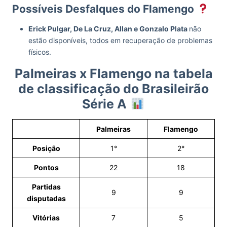
Possíveis Desfalques do Flamengo
Erick Pulgar, De La Cruz, Allan e Gonzalo Plata
não
estão disponíveis, todos em recuperação de problemas
físicos.
Palmeiras x Flamengo na tabela
de classificação do Brasileirão
Série A
Palmeiras
Flamengo
Posição
1°
2°
Pontos
22
18
Partidas
9
9
disputadas
Vitórias
7
5