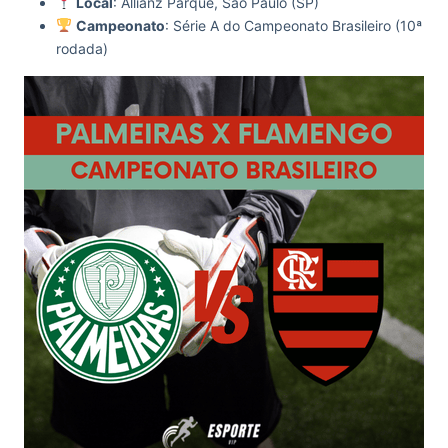
Local
: Allianz Parque, São Paulo (SP)
Campeonato
: Série A do Campeonato Brasileiro (10ª
rodada)