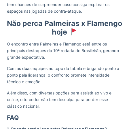
tem chances de surpreender caso consiga explorar os
espaços nas jogadas de contra-ataque.
Não perca Palmeiras x Flamengo
hoje
O encontro entre Palmeiras e Flamengo está entre os
principais destaques da 10ª rodada do Brasileirão, gerando
grande expectativa.
Com as duas equipes no topo da tabela e brigando ponto a
ponto pela liderança, o confronto promete intensidade,
técnica e emoção.
Além disso, com diversas opções para assistir ao vivo e
online, o torcedor não tem desculpa para perder esse
clássico nacional.
FAQ
1. Quando será o jogo entre Palmeiras x Flamengo?