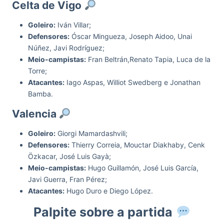
Celta de Vigo
Goleiro:
Iván Villar;
Defensores:
Óscar Mingueza, Joseph Aidoo, Unai
Núñez, Javi Rodríguez;
Meio-campistas:
Fran Beltrán,Renato Tapia, Luca de la
Torre;
Atacantes:
Iago Aspas, Williot Swedberg e Jonathan
Bamba.
Valencia
Goleiro:
Giorgi Mamardashvili;
Defensores:
Thierry Correia, Mouctar Diakhaby, Cenk
Özkacar, José Luis Gayà;
Meio-campistas:
Hugo Guillamón, José Luis García,
Javi Guerra, Fran Pérez;
Atacantes:
Hugo Duro e Diego López.
Palpite sobre a partida