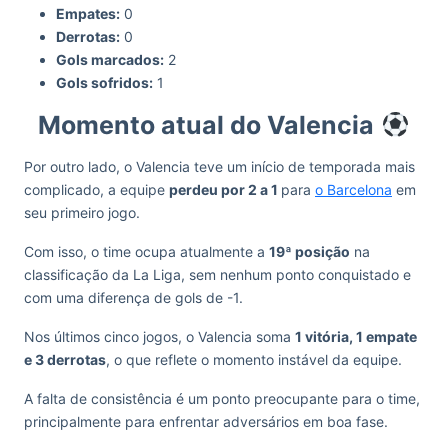
Empates:
0
Derrotas:
0
Gols marcados:
2
Gols sofridos:
1
Momento atual do Valencia
Por outro lado, o Valencia teve um início de temporada mais
complicado, a equipe
perdeu por 2 a 1
para
o Barcelona
em
seu primeiro jogo.
Com isso, o time ocupa atualmente a
19ª posição
na
classificação da La Liga, sem nenhum ponto conquistado e
com uma diferença de gols de -1.
Nos últimos cinco jogos, o Valencia soma
1 vitória, 1 empate
e 3 derrotas
, o que reflete o momento instável da equipe.
A falta de consistência é um ponto preocupante para o time,
principalmente para enfrentar adversários em boa fase.