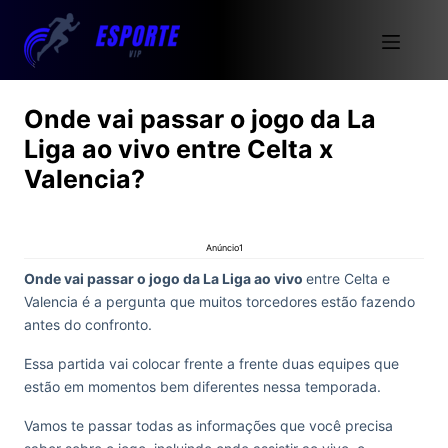
Onde vai passar o jogo da La
Liga ao vivo entre Celta x
Valencia?
Anúncio1
Onde vai passar o jogo da La Liga ao vivo
entre Celta e
Valencia é a pergunta que muitos torcedores estão fazendo
antes do confronto.
Essa partida vai colocar frente a frente duas equipes que
estão em momentos bem diferentes nessa temporada.
Vamos te passar todas as informações que você precisa