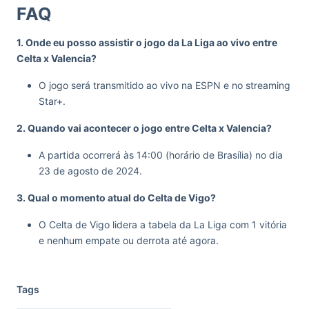
FAQ
1. Onde eu posso assistir o jogo da La Liga ao vivo entre
Celta x Valencia?
O jogo será transmitido ao vivo na ESPN e no streaming
Star+.
2. Quando vai acontecer o jogo entre Celta x Valencia?
A partida ocorrerá às 14:00 (horário de Brasília) no dia
23 de agosto de 2024.
3. Qual o momento atual do Celta de Vigo?
O Celta de Vigo lidera a tabela da La Liga com 1 vitória
e nenhum empate ou derrota até agora.
Tags