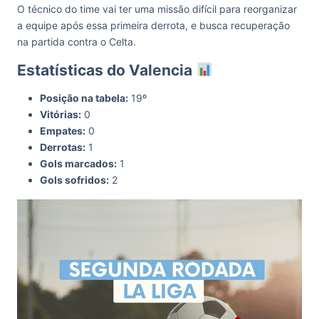
O técnico do time vai ter uma missão difícil para reorganizar
a equipe após essa primeira derrota, e busca recuperação
na partida contra o Celta.
Estatísticas do Valencia
Posição na tabela:
19º
Vitórias:
0
Empates:
0
Derrotas:
1
Gols marcados:
1
Gols sofridos:
2