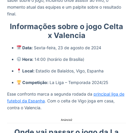
saber sobre o jogo, incluindo onde assistir ao vivo, o
momento atual das equipes e um palpite sobre o resultado
final.
Informações sobre o jogo Celta
x Valencia
Data:
Sexta-feira, 23 de agosto de 2024
Hora:
14:00 (horário de Brasília)
Local:
Estadio de Balaídos, Vigo, Espanha
Competição:
La Liga – Temporada 2024/25
Esse confronto marca a segunda rodada da
principal liga de
futebol da Espanha
. Com o celta de Vigo joga em casa,
contra o Valencia.
Anúncio2
Onde vai passar o jogo da La