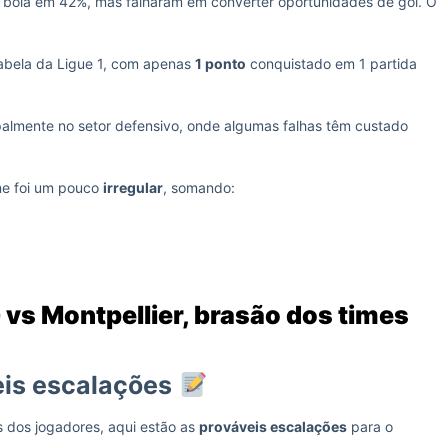
 bola em 42%, mas falharam em converter oportunidades de gol. O
abela da Ligue 1, com apenas
1 ponto
conquistado em 1 partida
ipalmente no setor defensivo, onde algumas falhas têm custado
me foi um pouco
irregular
, somando:
vs Montpellier, brasão dos times
eis escalações
s dos jogadores, aqui estão as
prováveis escalações
para o