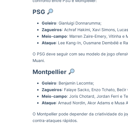
confronto entre PSG e Montpellier:
PSG
Goleiro
: Gianluigi Donnarumma;
Zagueiros
: Achraf Hakimi, Xavi Simons, Lucas
Meio-campo
: Warren Zaire-Emery, Vitinha e 
Ataque
: Lee Kang-In, Ousmane Dembélé e Ra
O PSG deve seguir com seu modelo de jogo ofensiv
Muani.
Montpellier
Goleiro
: Benjamin Lecomte;
Zagueiros
: Falaye Sacko, Enzo Tchato, Beći
Meio-campo
: Joris Chotard, Jordan Ferri e Te
Ataque
: Arnaud Nordin, Akor Adams e Musa A
O Montpellier pode depender da criatividade do jo
contra-ataques rápidos.