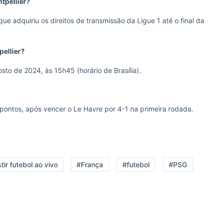
tpellier?
que adquiriu os direitos de transmissão da Ligue 1 até o final da
pellier?
sto de 2024, às 15h45 (horário de Brasília).
pontos, após vencer o Le Havre por 4-1 na primeira rodada.
ir futebol ao vivo
#França
#futebol
#PSG