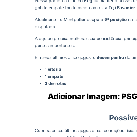
Nessa partida o time conseguiu manter a posse de
gol de empate foi do meio-campista
Teji Savanier
.
Atualmente, o Montpellier ocupa a
9ª posição
na t
disputada.
A equipe precisa melhorar sua consistência, princ
pontos importantes.
Em seus últimos cinco jogos, o
desempenho
do ti
1 vitória
1 empate
3 derrotas
Adicionar Imagem: PSG 
Possív
Com base nos últimos jogos e nas condições física