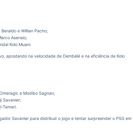
 Beraldo e Willian Pacho;
Marco Asensio;
ndal Kolo Muani.
o, apostando na velocidade de Dembélé e na eficiência de Kolo
r Omeragic e Modibo Sagnan;
ji Savanier;
l-Tamari.
gador Savanier para distribuir o jogo e tentar surpreender o PSG em