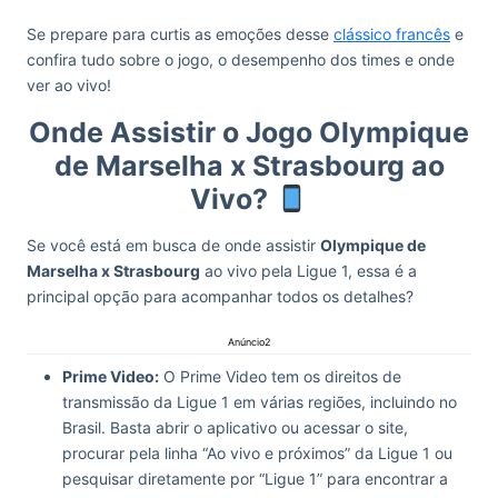
Se prepare para curtis as emoções desse
clássico francês
e
confira tudo sobre o jogo, o desempenho dos times e onde
ver ao vivo!
Onde Assistir o Jogo Olympique
de Marselha x Strasbourg ao
Vivo?
Se você está em busca de onde assistir
Olympique de
Marselha x Strasbourg
ao vivo pela Ligue 1, essa é a
principal opção para acompanhar todos os detalhes?
Anúncio2
Prime Video:
O Prime Video tem os direitos de
transmissão da Ligue 1 em várias regiões, incluindo no
Brasil. Basta abrir o aplicativo ou acessar o site,
procurar pela linha “Ao vivo e próximos” da Ligue 1 ou
pesquisar diretamente por “Ligue 1” para encontrar a