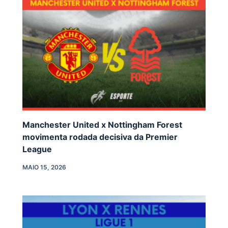
Manchester United x Nottingham Forest
movimenta rodada decisiva da Premier
League
MAIO 15, 2026