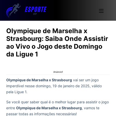
Olympique de Marselha x
Strasbourg: Saiba Onde Assistir
ao Vivo o Jogo deste Domingo
da Ligue 1
Anúncio1
Olympique de Marselha x Strasbourg
vai ser um jogo
imperdível nesse domingo, 19 de janeiro de 2025, válido
pela Ligue 1.
Se você quer saber qual é o melhor lugar para assistir o jogo
entre
Olympique de Marselha x Strasbourg
, vamos te
passar todas as informações necessárias!