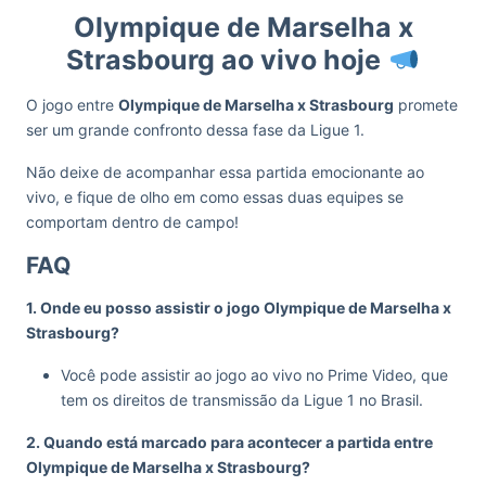
Olympique de Marselha x
Strasbourg ao vivo hoje
O jogo entre
Olympique de Marselha x Strasbourg
promete
ser um grande confronto dessa fase da Ligue 1.
Não deixe de acompanhar essa partida emocionante ao
vivo, e fique de olho em como essas duas equipes se
comportam dentro de campo!
FAQ
1. Onde eu posso assistir o jogo Olympique de Marselha x
Strasbourg?
Você pode assistir ao jogo ao vivo no Prime Video, que
tem os direitos de transmissão da Ligue 1 no Brasil.
2. Quando está marcado para acontecer a partida entre
Olympique de Marselha x Strasbourg?