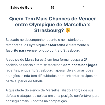
Saldo de Gols
19
1
Quem Tem Mais Chances de Vencer
entre Olympique de Marselha x
Strasbourg?
Baseado no desempenho recente e no histórico da
temporada, o
Olympique de Marselha
é claramente o
favorito para vencer o jogo
contra o Strasbourg.
A equipe de Marselha está em boa forma, ocupa a 2ª
posição na tabela e tem se mostrado
dominante nos jogos
recentes, enquanto Strasbourg, apesar de algumas boas
atuações, ainda tem dificuldades para enfrentar equipes da
parte superior da tabela.
A qualidade do elenco de Marselha, aliado à força de sua
defesa e ataque, os coloca em uma posição confortável para
conseguir mais 3 pontos na competição.