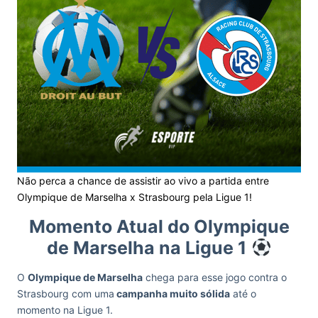
Não perca a chance de assistir ao vivo a partida entre
Olympique de Marselha x Strasbourg pela Ligue 1!
Momento Atual do Olympique
de Marselha na Ligue 1
O
Olympique de Marselha
chega para esse jogo contra o
Strasbourg com uma
campanha muito sólida
até o
momento na Ligue 1.