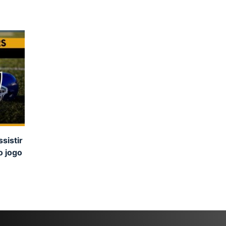
sistir
o jogo