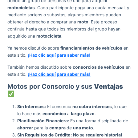
donde un grupo de personas se une para adquirir
motocicletas
. Cada participante paga una cuota mensual, y
mediante sorteos o subastas, algunos miembros pueden
obtener el derecho a comprar una
moto
. Este proceso
continúa hasta que todos los miembros del grupo hayan
adquirido una
motocicleta
.
Ya hemos discutido sobre
financiamientos de vehículos
en
este sitio.
¡Haz clic aquí para saber más!
También hemos discutido sobre
consorcios de vehículos
en
este sitio.
¡Haz clic aquí para saber más!
Motos
por Consorcio y sus
Ventajas
Sin Intereses:
El consorcio
no cobra intereses
, lo que
lo hace más
económico
a
largo plazo
.
Planificación Financiera:
Es una forma disciplinada de
ahorrar
para la
compra
de
una moto
.
Sin Requisitos de Crédito:
No
se
requiere historial