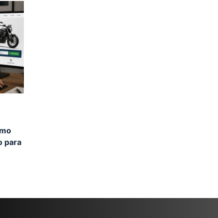
omo
o para