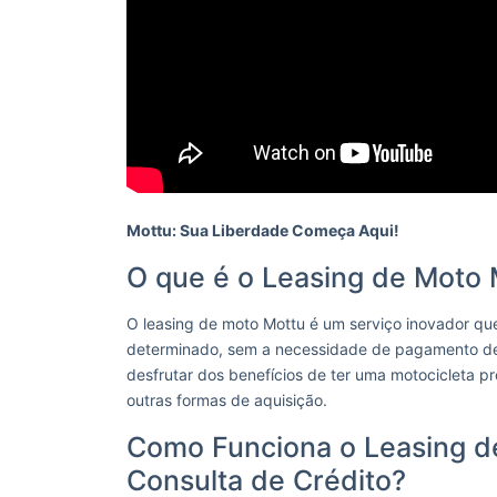
Mottu: Sua Liberdade Começa Aqui!
O que é o Leasing de Moto 
O leasing de moto Mottu é um serviço inovador que
determinado, sem a necessidade de pagamento de e
desfrutar dos benefícios de ter uma motocicleta p
outras formas de aquisição.
Como Funciona o Leasing d
Consulta de Crédito?