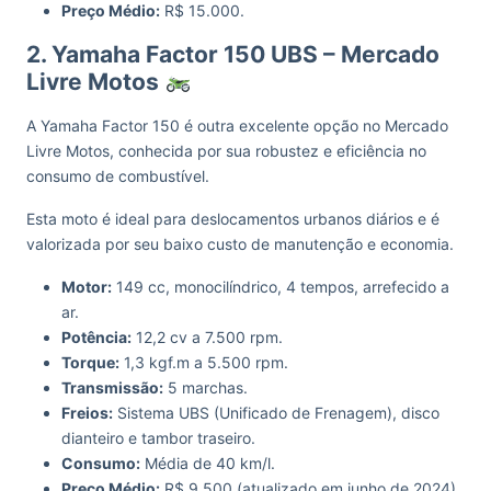
Preço Médio:
R$ 15.000.
2. Yamaha Factor 150 UBS – Mercado
Livre Motos
A Yamaha Factor 150 é outra excelente opção no Mercado
Livre Motos, conhecida por sua robustez e eficiência no
consumo de combustível.
Esta moto é ideal para deslocamentos urbanos diários e é
valorizada por seu baixo custo de manutenção e economia.
Motor:
149 cc, monocilíndrico, 4 tempos, arrefecido a
ar.
Potência:
12,2 cv a 7.500 rpm.
Torque:
1,3 kgf.m a 5.500 rpm.
Transmissão:
5 marchas.
Freios:
Sistema UBS (Unificado de Frenagem), disco
dianteiro e tambor traseiro.
Consumo:
Média de 40 km/l.
Preço Médio:
R$ 9.500 (atualizado em junho de 2024)