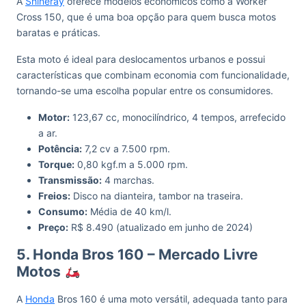
A
Shineray
oferece modelos econômicos como a Worker
Cross 150, que é uma boa opção para quem busca motos
baratas e práticas.
Esta moto é ideal para deslocamentos urbanos e possui
características que combinam economia com funcionalidade,
tornando-se uma escolha popular entre os consumidores.
Motor:
123,67 cc, monocilíndrico, 4 tempos, arrefecido
a ar.
Potência:
7,2 cv a 7.500 rpm.
Torque:
0,80 kgf.m a 5.000 rpm.
Transmissão:
4 marchas.
Freios:
Disco na dianteira, tambor na traseira.
Consumo:
Média de 40 km/l.
Preço:
R$ 8.490 (atualizado em junho de 2024)
5. Honda Bros 160
– Mercado Livre
Motos
A
Honda
Bros 160 é uma moto versátil, adequada tanto para