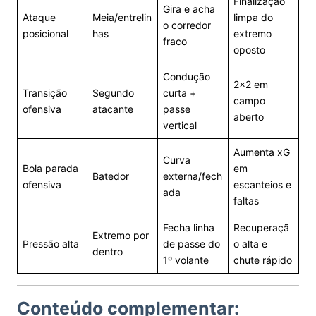
Finalização
Gira e acha
Ataque
Meia/entrelin
limpa do
o corredor
posicional
has
extremo
fraco
oposto
Condução
2×2 em
Transição
Segundo
curta +
campo
ofensiva
atacante
passe
aberto
vertical
Aumenta xG
Curva
Bola parada
em
Batedor
externa/fech
ofensiva
escanteios e
ada
faltas
Fecha linha
Recuperaçã
Extremo por
Pressão alta
de passe do
o alta e
dentro
1º volante
chute rápido
Conteúdo complementar: