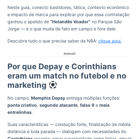
Neste guia, conecto bastidores, tática, contexto econômico
e impacto de marca para explicar por que essa contratação
ganhou o apelido de
“Holandês Voador”
no Parque São
Jorge — e o que muda de fato em campo e fora dele.
Descubra tudo o que precisa saber da NBA:
clique aqui.
Anúncio2
Por que Depay e Corinthians
eram um match no futebol e no
marketing
No campo,
Memphis Depay
entrega múltiplas funções:
ponta criativo
,
segundo atacante
,
falso 9
e
meia
entrelinhas
.
Suas características — condução forte, finalização de média
distância e bola parada — dialogam com necessidades do
Corinthians
recente: gerar superioridade entre linhas, elevar