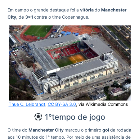
Em campo o grande destaque foi a
vitória
do
Manchester
City
, de
3×1
contra o time Copenhague.
Thue C. Leibrandt
,
CC BY-SA 3.0
, via Wikimedia Commons
1°tempo de jogo
O time do
Manchester City
marcou o primeiro
gol
da rodada
aos 10 minutos do 1° tempo. Por meio de uma assistência de