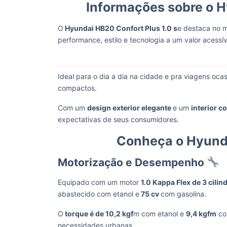
Informações sobre o H
O
Hyundai HB20 Confort Plus 1.0 s
e destaca no m
performance, estilo e tecnologia a um valor acessí
Ideal para o dia a dia na cidade e pra viagens oc
compactos.
Com um
design exterior elegante
e um
interior c
expectativas de seus consumidores.
Conheça o Hyunda
Motorização e Desempenho
Equipado com um motor
1.0 Kappa Flex de 3 cilin
abastecido com etanol e
75 cv
com gasolina.
O
torque é de 10,2 kgf
m com etanol e
9,4 kgfm
co
necessidades urbanas.