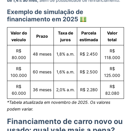
de 1,4% ao mês,
além de possibilidade de refinanciamento.
Exemplo de simulação de
financiamento em 2025
Valor do
Taxa de
Parcela
Valor
Prazo
veículo
juros
estimada
total
R$
R$
48 meses
1,8% a.m.
R$ 2.450
80.000
118.000
R$
R$
60 meses
1,6% a.m.
R$ 2.500
100.000
125.000
R$
R$
36 meses
2,0% a.m.
R$ 2.280
60.000
82.080
*Tabela atualizada em novembro de 2025. Os valores
podem variar.
Financiamento de carro novo ou
usado: qual vale mais a pena?