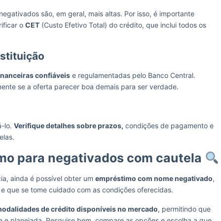
ativados são, em geral, mais altas. Por isso, é importante
ificar o
CET
(Custo Efetivo Total) do crédito, que inclui todos os
stituição
financeiras confiáveis
e regulamentadas pelo Banco Central.
mente se a oferta parecer boa demais para ser verdade.
á-lo.
Verifique detalhes sobre prazos,
condições de pagamento e
elas.
imo para negativados com cautela
ia, ainda é possível obter um
empréstimo com nome negativado
,
s e que se tome cuidado com as condições oferecidas.
odalidades de crédito disponíveis no mercado
, permitindo que
te e planejada. Pesquise bem, compare as opções e escolha a que