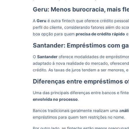
Geru: Menos burocracia, mais fle
A
Geru
é outra fintech que oferece crédito pessoal 
perfil do cliente, considerando fatores além do sco
boa opção para quem
precisa de crédito rápido
e
Santander: Empréstimos com ga
O
Santander
oferece modalidades de empréstim
adaptado à nova realidade do mercado, oferecendo
crédito. As taxas de juros tendem a ser menores, e 
Diferenças entre empréstimos o
Uma das principais diferenças entre bancos e fint
envolvida no processo
.
Bancos tradicionais geralmente realizam uma a
nál
empréstimos para quem tem restrições no nome.
Por outro lado, as fintechs estão menos preocupad