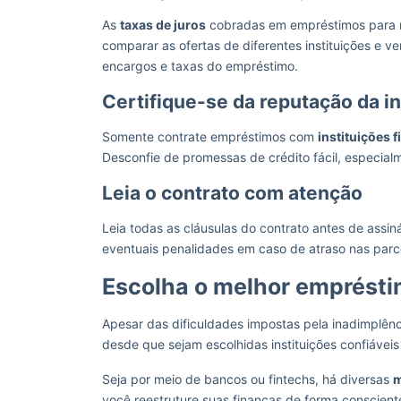
As
taxas de juros
cobradas em empréstimos para neg
comparar as ofertas de diferentes instituições e ver
encargos e taxas do empréstimo.
Certifique-se da reputação da in
Somente contrate empréstimos com
instituições 
Desconfie de promessas de crédito fácil, especial
Leia o contrato com atenção
Leia todas as cláusulas do contrato antes de assin
eventuais penalidades em caso de atraso nas parc
Escolha o melhor emprést
Apesar das dificuldades impostas pela inadimplênc
desde que sejam escolhidas instituições confiávei
Seja por meio de bancos ou fintechs, há diversas
m
você reestruture suas finanças de forma conscien